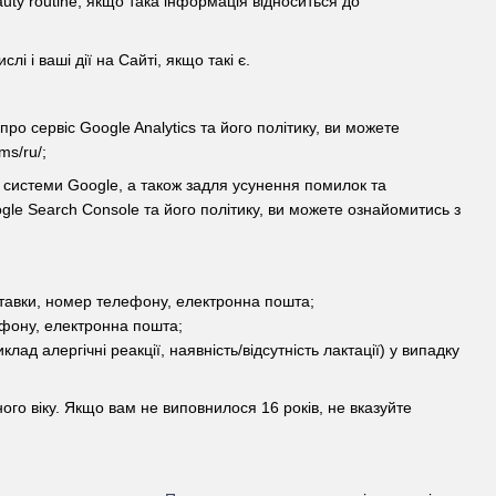
ty routine, якщо така інформація відноситься до
 і ваші дії на Сайті, якщо такі є.
ро сервіс Google Analytics та його політику, ви можете
ms/ru/;
ої системи Google, а також задля усунення помилок та
gle Search Console та його політику, ви можете ознайомитись з
тавки, номер телефону, електронна пошта;
ефону, електронна пошта;
ад алергічні реакції, наявність/відсутність лактації) у випадку
ного віку. Якщо вам не виповнилося 16 років, не вказуйте