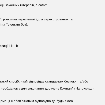
ії законних інтересів, а саме:
”: розсилки через email (для зареєстрованих та
 на Telegram бот);
иції і інші).
 такий спосіб, який відповідає стандартам безпеки; та/або
зі, необхідному для виконання доручень Компанії (Наприклад -
рмації є обов’язковим відповідно до будь-якого