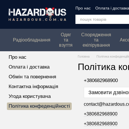
Перейти до основного контенту
Про нас
Оплата і доставк
Політика конфеденційнос
Одяг
Спорядження
Радіообладнання
та
та
Акс
взуття
екіпірування
Про нас
Головна
Політика конфеденцій
Політика к
Оплата і доставка
Обмін та повернення
+380682968900
Контактна інформація
Замовити дзвіно
Угода користувача
contact@hazardous.c
Політика конфеденційності
+380682968900
+380682968900