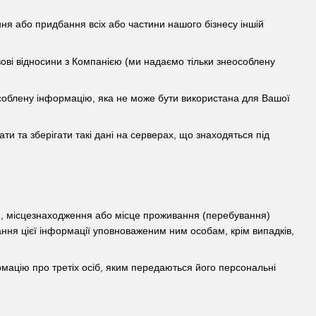
вання або придбання всіх або частини нашого бізнесу іншій
вові відносини з Компанією (ми надаємо тільки знеособлену
соблену інформацію, яка не може бути використана для Вашої
 та зберігати такі дані на серверах, що знаходяться під
и, місцезнаходження або місце проживання (перебування)
ня цієї інформації уповноваженим ним особам, крім випадків,
ацію про третіх осіб, яким передаються його персональні