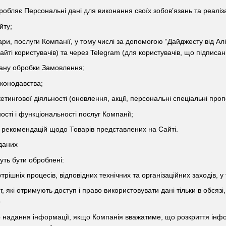
робляє Персональні дані для виконання своїх зобов’язань та реалізац
йту;
и, послуги Компанії, у тому числі за допомогою “Дайджесту від Алі
йті користувачів) та через Telegram (для користувачів, що підписані
ану обробки Замовлення;
конодавства;
ингової діяльності (оновлення, акції, персональні спеціальні пропоз
сті і функціональності послуг Компанії;
рекомендацій щодо Товарів представлених на Сайті.
даних
уть бути оброблені:
трішніх процесів, відповідних технічних та організаційних заходів, у
, які отримують доступ і право використовувати дані тільки в обся
о
ро надання інформації, якщо Компанія вважатиме, що розкриття інфо