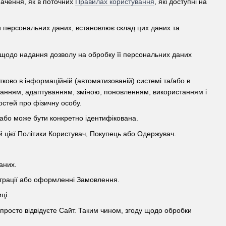
значення, як в поточних
Правилах користування
, які доступні на
и персональних даних, встановлює склад цих даних та
 щодо надання дозволу на обробку її персональних даних
стково в інформаційній (автоматизованій) системі та/або в
іганням, адаптуванням, зміною, поновленням, використанням і
стей про фізичну особу.
а або може бути конкретно ідентифікована.
й цієї Політики Користувач, Покупець або Одержувач.
аних.
єстрації або оформленні Замовлення.
ці.
Ви просто відвідуєте Сайт. Таким чином, згоду щодо обробки