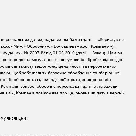
ки персональних даних, наданих особами (далі — «Користувач»
і також «Ми», «Обробник», «Володілець» або «Компанія»).
них даних» № 2297-IV від 01.06.2010 (далі — Закон). Цим ви
про порядок та мету а також інші умови їх обробки відповідно
важливість захисту вашої конфіденційності та персональних
езпеки, щоб забезпечити безпечне оброблення та зберігання
ого оброблення та від випадкової втрати, знищення або
 Компанія збирає, обробляє персональні дані та які заходи
ня змін, Компанія повідомляє про це, оновивши дату в верхній
му числі це є: