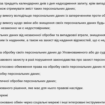
 за тридцять календарних днів з дня надходження запиту, крім випа
також отримувати зміст таких персональних даних;
у вимогу володільцю персональних даних із запереченням проти о
ну вимогу щодо зміни або знищення своїх персональних даних будь
 незаконно чи є недостовірними;
альних даних від незаконної обробки та випадкової втрати, знищенн
м їх наданням, а також на захист від надання відомостей, що є недо
 на обробку своїх персональних даних до Уповноваженого або до суд
равового захисту в разі порушення законодавства про захист персо
стосовно обмеження права на обробку своїх персональних даних пі
бробку персональних даних;
тичної обробки персональних даних;
зованого рішення, яке має для нього правові наслідки.
ережі
новано обмін через соціальні мережі і інші інтегровані інструменти (