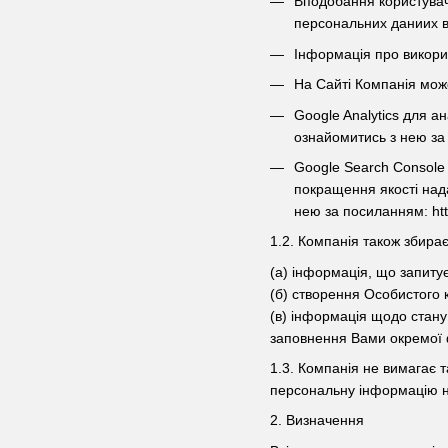
Вподобання користувача
персональних даниих ві
Інформація про викорис
На Сайті Компанія мож
Google Analytics для а
ознайомитись з нею за п
Google Search Console 
покращення якості нада
нею за посиланням: htt
1.2. Компанія також збирає
(а) інформація, що запиту
(б) створення Особистого 
(в) інформація щодо стану 
заповнення Вами окремої 
1.3. Компанія не вимагає т
персональну інформацію н
2. Визначення