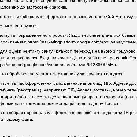
: вся інформація про уподобання користувачів стосовно їхньої beau
дповідно до застосовних законів.
тання: ми збираємо інформацію про використання Сайту, в тому числі
е використовувати:
налізу та покращення його роботи. Якщо ви хочете дізнатися більше п
осиланням: https://marketingplatform.google.com/about/analytics/ter
для оцінки рейтингу сайту і кількості переходів на нього з пошуков
ння наших послуг. Якщо ви хочете дізнатися більше про сервіс Goo
ps://support.google.com/webmasters/answer/9128668?hl=ru.
 та обробляє наступні категорії даних у зазначених випадках:
ється під час оформлення Замовлення, наприклад: ПІБ, Адреса дос
кабінету (реєстрація), наприклад: ПІБ, Адреса доставки, номер тел
шкіри та/або волосся та деяка інформація про стан здоров’я (наприкл
форми для отримання рекомендацій щодо підбору Товарів.
а не збирає персональну інформацію від осіб, які не досягли 16-річ
а нашому Сайті.