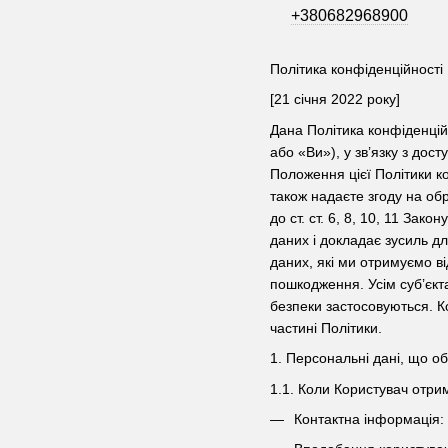
+380682968900
Політика конфіденційності
[21 січня 2022 року]
Дана Політика конфіденцій
або «Ви»), у зв’язку з до
Положення цієї Політики к
також надаєте згоду на обр
до ст. ст. 6, 8, 10, 11 За
даних і докладає зусиль д
даних, які ми отримуємо в
пошкодження. Усім суб’єкт
безпеки застосовуються. К
частині Політики.
1. Персональні дані, що о
1.1. Коли Користувач отри
Контактна інформація: