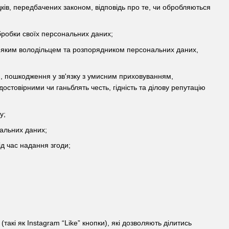
дків, передбачених законом, відповідь про те, чи обробляються
бробки своїх персональних даних;
-яким володільцем та розпорядником персональних даних,
я, пошкодження у зв'язку з умисним приховуванням,
стовірними чи ганьблять честь, гідність та ділову репутацію
у;
нальних даних;
д час надання згоди;
такі як Instagram “Like” кнопки), які дозволяють ділитись