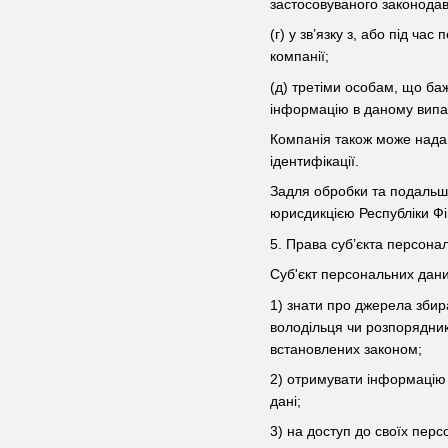
застосовуваного законодав
(г) у зв’язку з, або під ч
компанії;
(д) третіми особам, що ба
інформацію в даному випа
Компанія також може нада
ідентифікації.
Задля обробки та подальшо
юрисдикцією Республіки Фі
5. Права суб’єкта персона
Суб'єкт персональних дани
1) знати про джерела збир
володільця чи розпорядник
встановлених законом;
2) отримувати інформацію 
дані;
3) на доступ до своїх пер