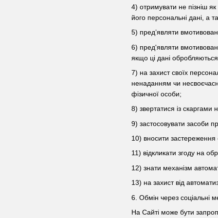
4) отримувати не пізніш як
його персональні дані, а 
5) пред’являти вмотивован
6) пред'являти вмотивова
якщо ці дані обробляються
7) на захист своїх персон
ненаданням чи несвоєчасни
фізичної особи;
8) звертатися із скаргами
9) застосовувати засоби п
10) вносити застереження 
11) відкликати згоду на о
12) знати механізм автома
13) на захист від автомати
6. Обмін через соціальні м
На Сайті може бути запропо