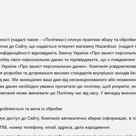
ності (надалі також – «Політика») описує практики збору та оброб
ступом до Сайту, що надається інтернет магазину Hazardous (надал
онфіденційності відповідають Закону України «Про захист персональ
обку своїх персональних даних та підтверджуєте, що є повідомлені 
кону України «Про захист персональних даних». Компанія усвідомлює
ля розробки та дотримання високих стандартів внутрішніх заходів б
ід вас. Ми захищаємо ваші дані від несанкціонованого або незаконн
ам даних необхідно уважно прочитати цю політику, щоб розуміти, як
омпанія може змінювати цю Політику час від часу. У випадку внесен
бробляються та мета їх обробки
мує доступ до Сайту, Компанія автоматично збирає інформацію, в то
 ПІБ, номер телефону, email, адреса, дата народження.