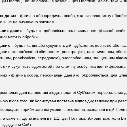
цій Політиці, які не описані в розділі 2 цієї Політики, мають таке ж 
их даних
- фізична або юридична особа, яка визначає мету обробк
о інше не визначено законом.
ьних даних
– будь-яке добровільне волевиявлення фізичної особи
ної мети їх обробки.
даних
– будь-яка дія або сукупність дій, здійснених повністю або ча
аних, які пов’язані зі збиранням, реєстрацією, накопиченням, збер
ням, реалізацією, передачею), знеособленням, знищенням відомо
сті чи сукупність відомостей про фізичну особу, яка ідентифікован
аних
- фізична особа, персональні дані якої обробляються, для ціле
рсональні дані на підставі згоди, наданої Суб'єктом персональних д
аною після того, як Користувач поставив відповідну галочку при ре
тверджуєте і приймаєте всі умови і положення, зазначені в цій Політи
і, а саме ті, що зазначені в п.1.1. цієї Політики, збираються, коли 
 відвідуючи Сайт.