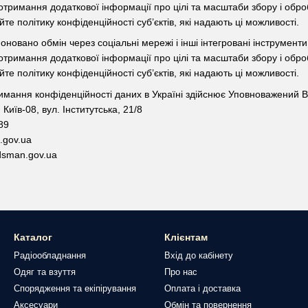
отримання додаткової інформації про цілі та масштаби збору і оброб
йте політику конфіденційності суб’єктів, які надають ці можливості.
новано обмін через соціальні мережі і інші інтегровані інструменти (
отримання додаткової інформації про цілі та масштаби збору і оброб
йте політику конфіденційності суб’єктів, які надають ці можливості.
мання конфіденційності даних в Україні здійснює Уповноважений В
Київ-08, вул. Інститутська, 21/8
89
.gov.ua
dsman.gov.ua
Каталог
Клієнтам
Радіообладнання
Вхід до кабінету
Одяг та взуття
Про нас
Спорядження та екіпірування
Оплата і доставка
Аксесуари
Обмін та повернення