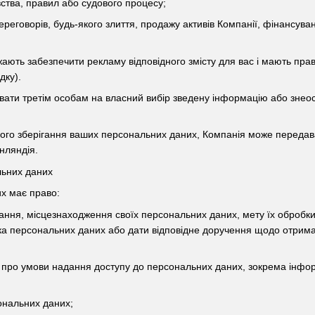
ства, правил або судового процесу;
ас переговорів, будь-якого злиття, продажу активів Компанії, фінансу
жають забезпечити рекламу відповідного змісту для вас і мають пра
дку).
вати третім особам на власний вибір зведену інформацію або знео
го зберігання ваших персональних даних, Компанія може передавати
нляндія.
льних даних
х має право:
ання, місцезнаходження своїх персональних даних, мету їх обробк
а персональних даних або дати відповідне доручення щодо отриман
про умови надання доступу до персональних даних, зокрема інформ
сональних даних;