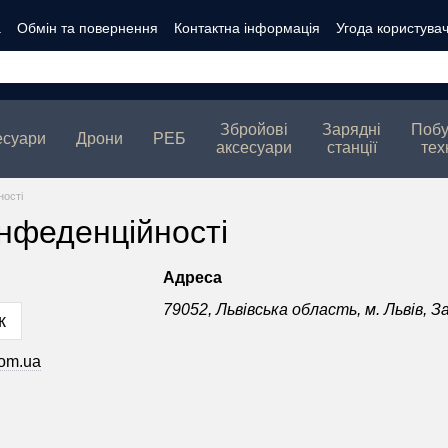
а
Обмін та повернення
Контактна інформація
Угода користува
ті
Збройові
Зарядні
Побу
есуари
Дрони
РЕБ
аксесуари
станції
тех
ності
онфеденційності
Адреса
79052, Львівська область, м. Львів, З
к
om.ua