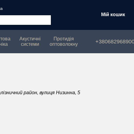
ча
Мій кошик
това
Акустичні
Протидія
+38068296890
ніка
системи
оптоволокну
алізничний район, вулиця Низинна, 5