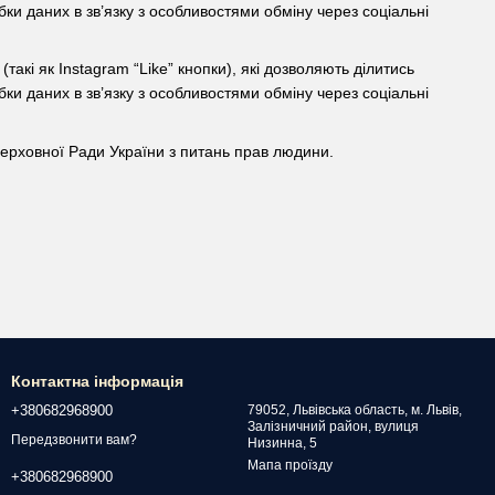
ки даних в зв’язку з особливостями обміну через соціальні
такі як Instagram “Like” кнопки), які дозволяють ділитись
ки даних в зв’язку з особливостями обміну через соціальні
ерховної Ради України з питань прав людини.
Контактна інформація
+380682968900
79052, Львівська область, м. Львів,
Залізничний район, вулиця
Передзвонити вам?
Низинна, 5
Мапа проїзду
+380682968900