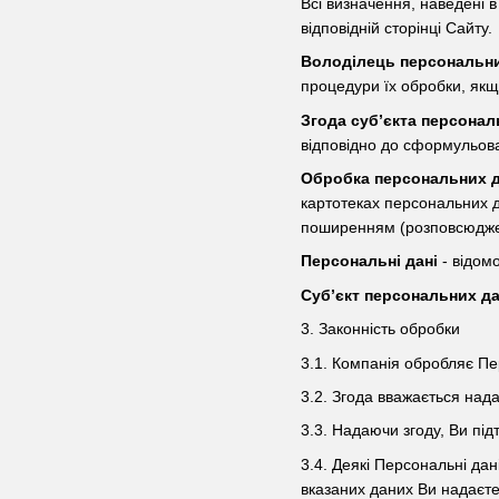
Всі визначення, наведені в 
відповідній сторінці Сайту.
Володілець персональн
процедури їх обробки, якщ
Згода суб’єкта персонал
відповідно до сформульова
Обробка персональних 
картотеках персональних д
поширенням (розповсюджен
Персональні дані
- відомо
Суб’єкт персональних д
3. Законність обробки
3.1. Компанія обробляє Пе
3.2. Згода вважається над
3.3. Надаючи згоду, Ви під
3.4. Деякі Персональні дан
вказаних даних Ви надаєте