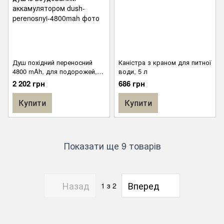
Душ похідний переносний
Каністра з краном для питної
4800 mAh, для подорожей,
води, 5 л
кемпінгу. Автономний
2 202 грн
686 грн
компактний душ із
вбудованим аккамулятором
Купити
Купити
Показати ще 9 товарів
Назад
Вперед
1
з 2