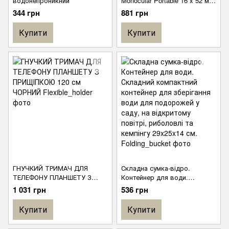
водонепроникний
Monocular Portable 16 x 52 мм
Монокулярний телескоп
344 грн
881 грн
Купити
Купити
ГНУЧКИЙ ТРИМАЧ ДЛЯ
Складна сумка-відро.
ТЕЛЕФОНУ ПЛАНШЕТУ З
Контейнер для води.
ПРИЩІПКОЮ 120 см ЧОРНИЙ
Складний компактний
1 031 грн
536 грн
контейнер для зберігання
води для подорожей у саду,
Купити
Купити
на відкритому повітрі,
риболовлі та кемпінгу