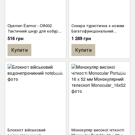
Opsmen Earmor - OA002
Сокира туристична з ножем
Тактичний шнур для кобури
Багатофункціональний
Tactical Lanyard for Speed
інструмент Мультитул з
516 грн
1 289 грн
Holster
набором Біт
Купити
Купити
Блокнот військовий
Монокуляр високої чіткості