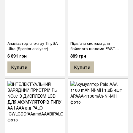
Аналізатор спектру TinySA
Підвісна система для
Ultra (Spector analyser)
бойового шолома FAST
Green
6 891 грн
889 грн
Купити
Купити