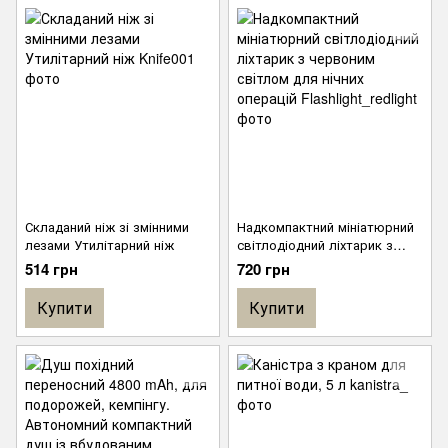
29x25x14 см.
Складаний ніж зі змінними
Надкомпактний мініатюрний
лезами Утилітарний ніж
світлодіодний ліхтарик з
червоним світлом для нічних
514 грн
720 грн
операцій
Купити
Купити