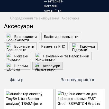
Спорядження та екіпірування
Аксесуари
Аксесуари
Бронежилети
Балістичні елементи
Бронеплити
Ремені та РПС
Підсумки
Рюкзаки
Наколінники та Налокітники
Шоломи
Аксесуари
Фільтр
За популярністю