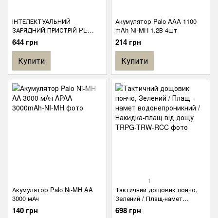
ІНТЕЛЕКТУАЛЬНИЙ
Акумулятор Palo AAA 1100
ЗАРЯДНИЙ ПРИСТРІЙ PL-
mAh NI-MH 1.2В 4шт
NC07 З ДИСПЛЕЄМ LCD ДЛЯ
644 грн
214 грн
АКУМУЛЯТОРІВ ТИПУ AA І
AAA від PALO
Купити
Купити
1
Акумулятор Palo Ni-MH AA
Тактичний дощовик пончо,
3000 мАч
Зелений / Плащ-намет
водонепроникний / Накидка-
140 грн
698 грн
плащ від дощу