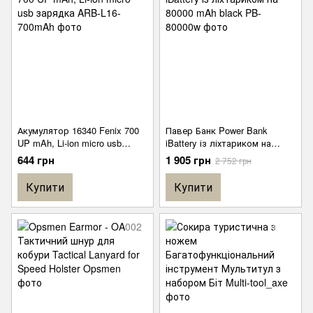
Акумулятор 16340 Fenix 700
Павер Банк Power Bank
UP mAh, Li-ion micro usb
iBattery із ліхтариком на
зарядка
80000 mAh black
644 грн
1 905 грн
2 752 грн
Купити
Купити