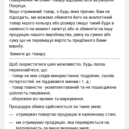
Покупця.
Якщо отриманий товар, з будь-яких причин, Вам не
підходить, ми можемо обміняти його на аналогічний
товар іншого кольору або розміру (якщо такий буде в
наявності на момент запиту) або ж обміняти на іншу
продукцію нашого виробництва, рівну за сумою або
суму що не перевищує вартість придбаного Вами
виробу.
Вимоги до товару
Щоб скористатися цією можливістю, будь ласка,
переконайтеся, що:
- товар не має слідів використання: подряпин, сколів,
потертостей, не піддавався змінам і т. д.;
- товар повністю укомплектований та не пошкоджена
цілісність пакування;
- збережені всі ярлики та маркування.
Процедура обміну здійснюється за таких умов:
отримувач повертає продукцію в належному стані;
ми отримуємо продукцію, яка перевіряється на
відповідність за вище вказаних умов;