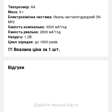
Типорозмір:
АА
Маса:
9 г
Електрохімічна система:
Нікель-металогідридний (Ni-
MH)
Ємність номінальна:
3000 мА*год
Ємність реальна:
2800 мА*год
Напруга:
1.2B
Цикл зарядки:
до 1800 разів
!!! Вказана ціна за 1 шт.
Відгуки
Додайте перший відгук