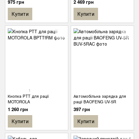
975 грн
2 469 грн
підходить до Motorola
кнопкою PTT
DP2400e / DP2600e / DP4400e
Купити
Купити
/ DP4600e / DP4800e
1
Кнопка PTT для рації
Автомобільна зарядка для
MOTOROLA
рації BAOFENG UV-5R
1 260 грн
397 грн
Купити
Купити