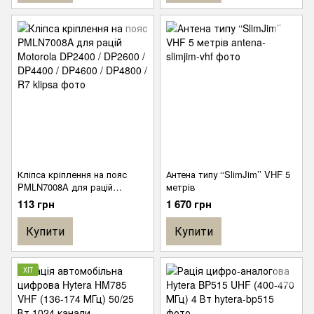
Кліпса кріплення на пояс
Антена типу ‘‘SlimJim’’ VHF 5
PMLN7008A для рацій
метрів
Motorola DP2400 / DP2600 /
113 грн
1 670 грн
DP4400 / DP4600 / DP4800 /
R7
Купити
Купити
ХІТ