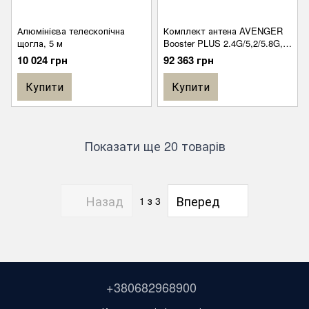
Алюмінієва телескопічна
Комплект антена AVENGER
щогла, 5 м
Booster PLUS 2.4G/5,2/5.8G,+
кабеля 20м RG8 для Avenger
10 024 грн
92 363 грн
N-Type – QMA, 20 м (2 дроти)
Купити
Купити
Показати ще 20 товарів
Назад
Вперед
1
з 3
+380682968900