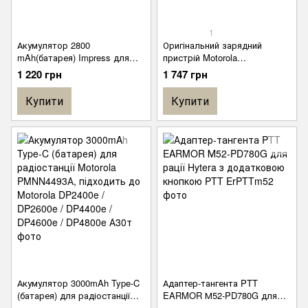
1
Акумулятор 2800
Оригінальний зарядний
mAh(батарея) Impress для
пристрій Motorola
радіостанції Motorola R7
PMPN4527A для радіостанції
1 220 грн
1 747 грн
PMNN4809А без type-C
Motorola DP 4400 / DP 4600 /
DP 4800 / R7 / R7A
Купити
Купити
Акумулятор 3000mAh Type-C
Адаптер-тангента PTT
(батарея) для радіостанції
EARMOR М52-PD780G для
Motorola PMNN4493А,
рації Hytera з додатковою