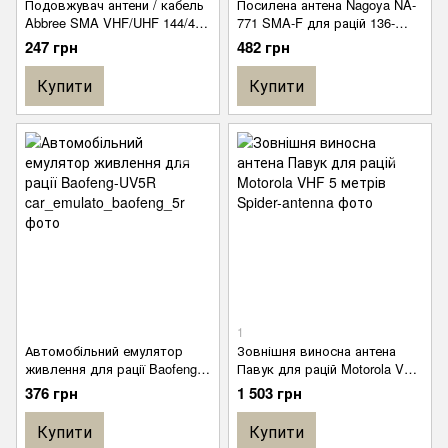
Подовжувач антени / кабель
Посилена антена Nagoya NA-
Abbree SMA VHF/UHF 144/430
771 SMA-F для рацій 136-
МГц 60см для рації Baofeng
174/400-470 Мгц Baofeng
247 грн
482 грн
Купити
Купити
1
Автомобільний емулятор
Зовнішня виносна антена
живлення для рації Baofeng-
Павук для рацій Motorola VHF
UV5R
5 метрів
376 грн
1 503 грн
Купити
Купити