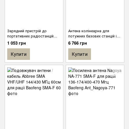
Зарядний пристрій до
Антена колінеарна для
портативних радіостанцій
потужних базових станцій і
Motorola DP2400 / DP2600 /
ретрансляторів (VHF) Green
1 053 грн
6 766 грн
DP4400 / DP4600 / DP4800 /
R7 / R7A
Купити
Купити