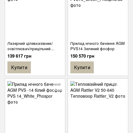
Лазерний цілевказівник/
Прилад нічного бачення AGM
освітлювач/прицільний
PVS14 Зелений фосфор
ліхтар AN/PEQ-15
139 617 грн
150 570 грн
Купити
Купити