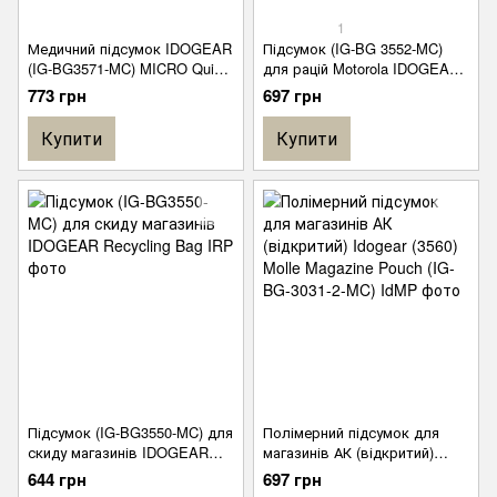
1
Медичний підсумок IDOGEAR
Підсумок (IG-BG 3552-MC)
(IG-BG3571-MC) MICRO Quick
для рацій Motorola IDOGEAR
release Medical Pouch
PRC148/152 Universal Radio
773 грн
697 грн
Pouch V1
Купити
Купити
Підсумок (IG-BG3550-MC) для
Полімерний підсумок для
скиду магазинів IDOGEAR
магазинів АК (відкритий)
Recycling Bag
Idogear (3560) Molle Magazine
644 грн
697 грн
Pouch (IG-BG-3031-2-MC)