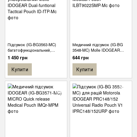
Підсумок (IG-BG3563-MC)
Медичний підсумок (IG-BG
багатофункціональний,
3548-MC) Molle IDOGEAR
універсальний Molle
LBT9022 Style Medical Pouch
1 450 грн
644 грн
IDOGEAR Dual-funtional
Tactical Pouch
Купити
Купити