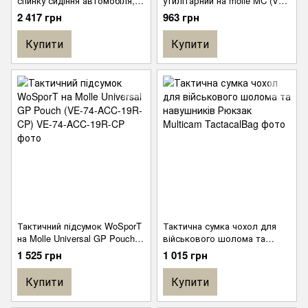
спинку сидіння автомобіля, з
утилітарний на molle MC (VE-
5 підсумками та molle
74-ACC-15R-CP)
2 417 грн
963 грн
Купити
Купити
Тактичний підсумок WoSporT
Тактична сумка чохол для
на Molle Universal GP Pouch
військового шолома та
(VE-74-ACC-19R-CP)
навушників Рюкзак Multicam
1 525 грн
1 015 грн
Купити
Купити