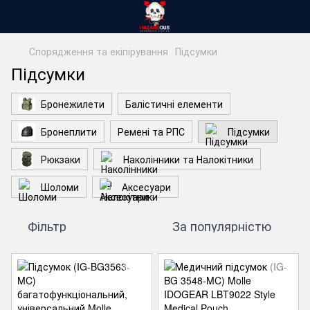
Спорядження та екіпірування
Підсумки
Підсумки
Бронежилети
Балістичні елементи
Бронеплити
Ремені та РПС
Підсумки
Рюкзаки
Наколінники та Налокітники
Шоломи
Аксесуари
Фільтр
За популярністю