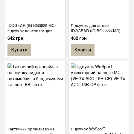
IDOGEAR (IG-BG3525-MC)
Підсумок для антени
підсумок контрвага для
IDOGEAR (IG-BG 3565-MC)
шолома Helmed Battery Pouch
Tactical Antenna System
642 грн
462 грн
Holder
Купити
Купити
Тактичний органайзер на
Підсумок WoSporT