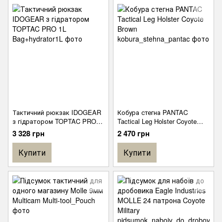
Тактичний рюкзак IDOGEAR
Кобура стегна PANTAC
з гідратором TOPTAC PRO
Tactical Leg Holster Coyote
1L
Brown
3 328 грн
2 470 грн
Купити
Купити