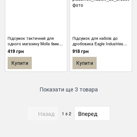
Підсумок тактичний для
Підсумок для набоїв до
одного магазину Molle 9мм
дробовика Eagle Industries
Multicam
MOLLE 24 патрона Coyote
419 грн
918 грн
Military
Купити
Купити
Показати ще 3 товара
Назад
Вперед
1
з 2