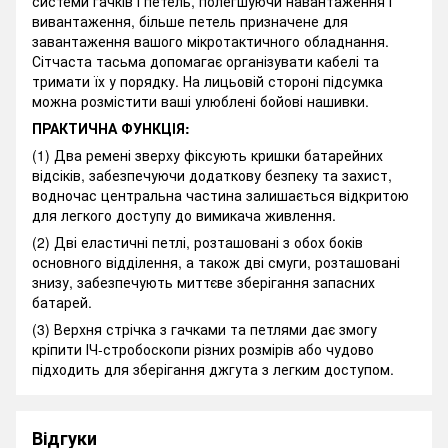
системи гачків і петель, полегшуючи навантаження і
вивантаження, більше петель призначене для
завантаження вашого мікротактичного обладнання.
Сітчаста тасьма допомагає організувати кабелі та
тримати їх у порядку. На лицьовій стороні підсумка
можна розмістити ваші улюблені бойові нашивки.
ПРАКТИЧНА ФУНКЦІЯ:
(1) Два ремені зверху фіксують кришки батарейних
відсіків, забезпечуючи додаткову безпеку та захист,
водночас центральна частина залишається відкритою
для легкого доступу до вимикача живлення.
(2) Дві еластичні петлі, розташовані з обох боків
основного відділення, а також дві смуги, розташовані
знизу, забезпечують миттєве зберігання запасних
батарей.
(3) Верхня стрічка з гачками та петлями дає змогу
кріпити ІЧ-стробоскопи різних розмірів або чудово
підходить для зберігання джгута з легким доступом.
Відгуки