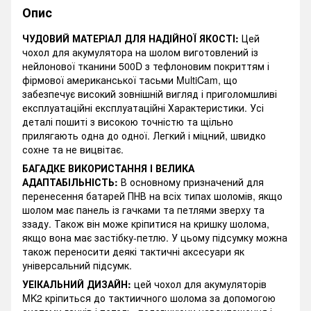
Опис
ЧУДОВИЙ МАТЕРІАЛ ДЛЯ НАДІЙНОЇ ЯКОСТІ:
Цей
чохол для акумулятора на шолом виготовлений із
нейлонової тканини 500D з тефлоновим покриттям і
фірмової американської тасьми MultiCam, що
забезпечує високий зовнішній вигляд і приголомшливі
експлуатаційні експлуатаційні Характеристики. Усі
деталі пошиті з високою точністю та щільно
прилягають одна до одної. Легкий і міцний, швидко
сохне та не вицвітає.
БАГАДКЕ ВИКОРИСТАННЯ І ВЕЛИКА
АДАПТАБІЛЬНІСТЬ:
В основному призначений для
перенесення батарей ПНВ на всіх типах шоломів, якщо
шолом має панель із гачками та петлями зверху та
ззаду. Також він може кріпитися на кришку шолома,
якщо вона має застібку-петлю. У цьому підсумку можна
також переносити деякі тактичні аксесуари як
універсальний підсумк.
УЕІКАЛЬНИЙ ДИЗАЙН:
цей чохол для акумуляторів
MK2 кріпиться до тактиичного шолома за допомогою