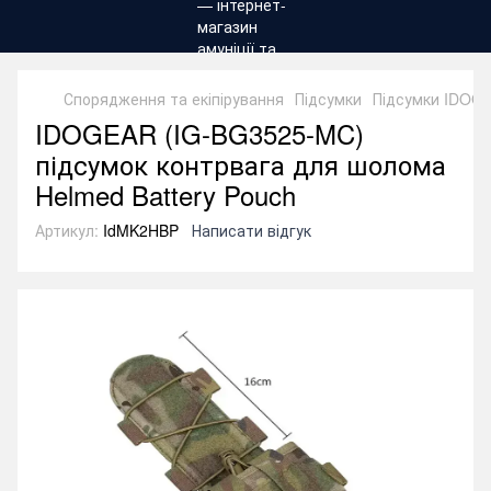
Спорядження та екіпірування
Підсумки
Підсумки IDOG
IDOGEAR (IG-BG3525-MC)
підсумок контрвага для шолома
Helmed Battery Pouch
Артикул:
IdMK2HBP
Написати відгук