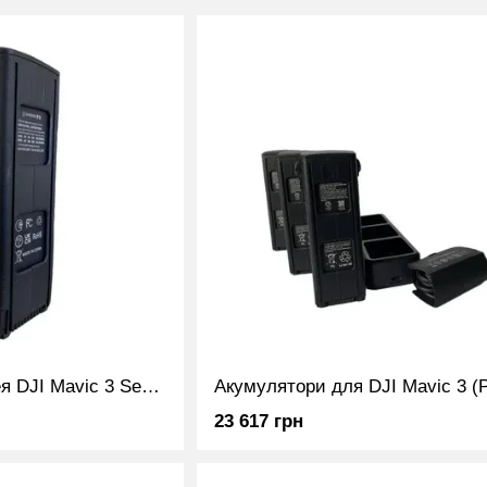
Акумулятор Батарея DJI Mavic 3 Series (Pro 3T 3E Cine) Intelligent Flight Battery
23 617 грн