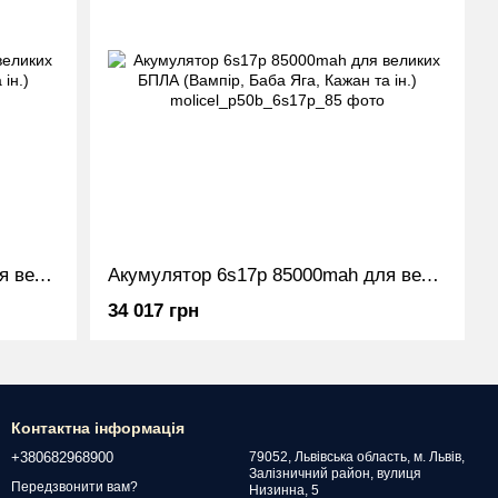
Акумулятор 6s16p 80000mah для великих БПЛА (Вампір, Баба Яга, Кажан та ін.)
Акумулятор 6s17p 85000mah для великих БПЛА (Вампір, Баба Яга, Кажан та ін.)
34 017 грн
Контактна інформація
+380682968900
79052, Львівська область, м. Львів,
Залізничний район, вулиця
Передзвонити вам?
Низинна, 5