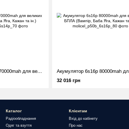
Акумулятор 6s14p 70000mah для великих БПЛА (Вампір, Баба Яга, Кажан та ін.)
32 016 грн
Каталог
Клієнтам
Радіообладнання
Вхід до кабінету
Одяг та взуття
Про нас