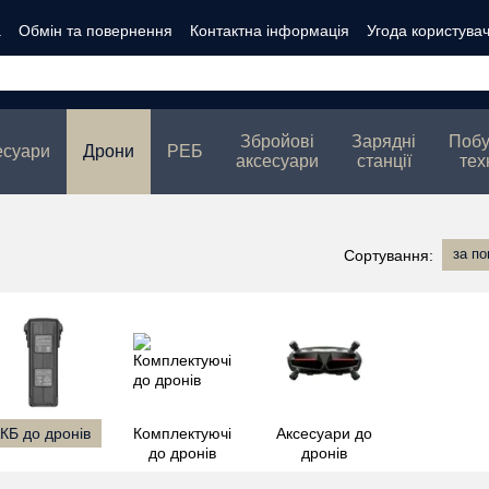
а
Обмін та повернення
Контактна інформація
Угода користува
ті
Збройові
Зарядні
Побу
есуари
Дрони
РЕБ
аксесуари
станції
тех
за п
Сортування:
КБ до дронів
Комплектуючі
Аксесуари до
до дронів
дронів