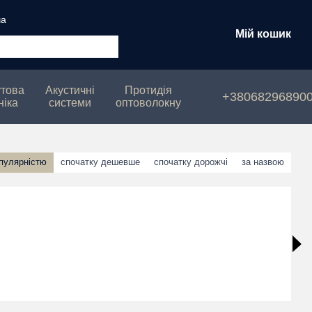
ча
Мій кошик
това
Акустичні
Протидія
+38068296890
ніка
системи
оптоволокну
опулярністю
спочатку дешевше
спочатку дорожчі
за назвою