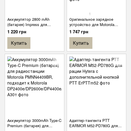
1
Аккумулятор 2800 mAh
Оригинальное зарядное
(батарея) Impress для
устройство для Motorola
радиостанции Motorola R7
PMPN4527A для
1 220 грн
1 747 грн
PMNN4809А без type-C
радиостанции Motorola DP
4400 / DP 4401 / DP 4600 / DP
Купить
Купить
4601 / DP 4800 / DP 4801 / R7/
R7A
Аккумулятор 3000mAh Type-C
Адаптер-тангента PTT
Premium (батарея) для
EARMOR М52-PD780G для
радиостанции Motorola
рации Hytera с