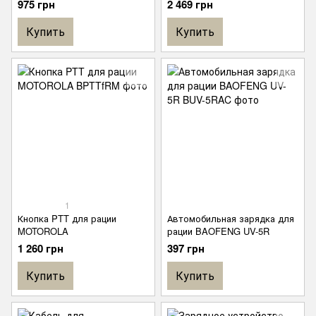
975 грн
2 469 грн
PMNN4409BR, подходит к
дополнительной кнопкой
Motorola
PTT
Купить
Купить
DP2400e/DP2600e/DP4400e/D
P4600e/DP4800e
1
Кнопка PTT для рации
Автомобильная зарядка для
MOTOROLA
рации BAOFENG UV-5R
1 260 грн
397 грн
Купить
Купить