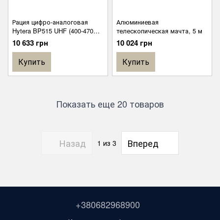
Рация цифро-аналоговая
Алюминиевая
Hytera BP515 UHF (400-470
телескопическая мачта, 5 м
МГц) 4 Вт
10 633 грн
10 024 грн
Купить
Купить
Показать еще 20 товаров
Назад
Вперед
1
из 3
+380682968900