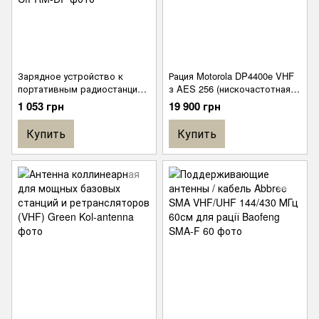
Зарядное устройство к
Рация Motorola DP4400e VHF
портативным радиостанциям
з AES 256 (нискочастотная)
Motorola DP2400 / DP2600 /
цифровая, портативная
1 053 грн
19 900 грн
DP4400 / DP4600 / DP4800 /
R7 / R7A
Купить
Купить