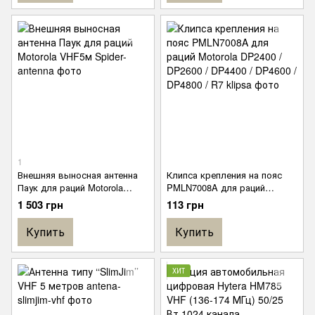
1
Внешняя выносная антенна
Клипса крепления на пояс
Паук для раций Motorola
PMLN7008A для раций
VHF5м
Motorola DP2400 / DP2600 /
1 503 грн
113 грн
DP4400 / DP4600 / DP4800 /
R7
Купить
Купить
ХИТ