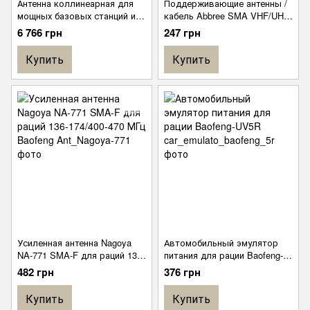
Антенна коллинеарная для
Поддерживающие антенны /
мощных базовых станций и
кабель Abbree SMA VHF/UHF
ретрансляторов (VHF) Green
144/430 МГц 60см для рації
6 766 грн
247 грн
Baofeng
Купить
Купить
Усиленная антенна Nagoya
Автомобильный эмулятор
NA-771 SMA-F для раций 136-
питания для рации Baofeng-
174/400-470 МГц Baofeng
UV5R
482 грн
376 грн
Купить
Купить