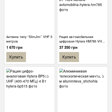
Антенна типу ‘‘SlimJim’’ VHF 5
Рация автомобильная
метров
цифровая Hytera HM785 VHF
(136-174 МГц) 50/25 Вт 1024
1 670 грн
37 350 грн
канала
Купить
Купить