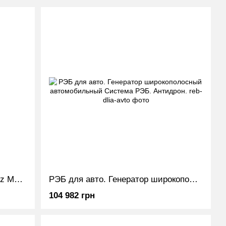
Модуль помех SMA 50W 700MHz Модуль радиопомех
РЭБ для авто. Генератор широкополосный автомобильный Система РЭБ. Антидрон.
104 982 грн