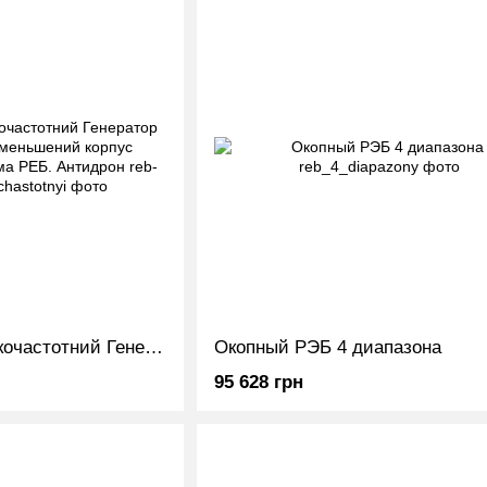
РЕБ для авто низькочастотний Генератор широкосмуговий зменьшений корпус автомобільний Система РЕБ. Антидрон
Окопный РЭБ 4 диапазона
95 628 грн