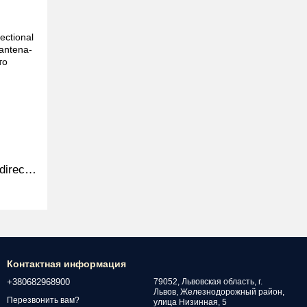
Всенаправленная антенна Omnidirectional для Глушилок РЭБ 50w 700-850MHz
Контактная информация
+380682968900
79052, Львовская область, г.
Львов, Железнодорожный район,
Перезвонить вам?
улица Низинная, 5