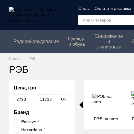
Перейти к основному контенту
О нас
Оплата и доставка
Политика конфеденциаль
Снаряжение
Одежда
Радиооборудование
и
и обувь
экипировка
Главная
РЭБ
РЭБ
Цена, грн
От Цена, грн
До Цена, грн
OK
Бренд
РЭБ на авто
4
Enclave
7
Hazardous