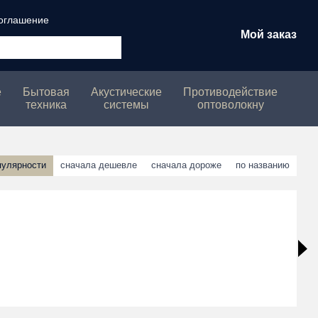
соглашение
Мой заказ
е
Бытовая
Акустические
Противодействие
техника
системы
оптоволокну
пулярности
сначала дешевле
сначала дороже
по названию