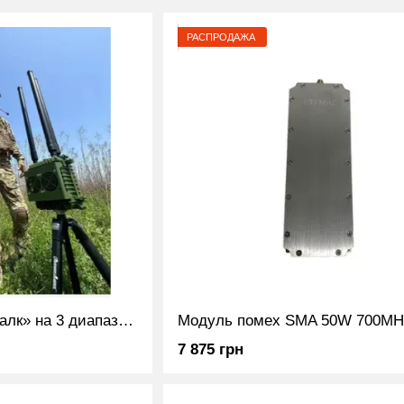
РАСПРОДАЖА
Купольный РЭБ «Халк» на 3 диапазона (700 Мгц-1050Мгц)
7 875 грн