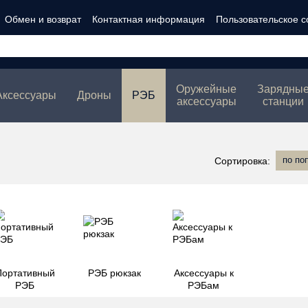
Обмен и возврат
Контактная информация
Пользовательское 
ности
Оружейные
Зарядны
Аксессуары
Дроны
РЭБ
аксессуары
станции
по по
Сортировка:
Портативный
РЭБ рюкзак
Аксессуары к
РЭБ
РЭБам