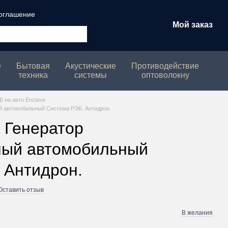
соглашение
Мой заказ
е
Бытовая
Акустические
Противодействие
техника
системы
оптоволокну
Б на авто Enclave
й автомобильный Система РЭБ. Антидрон.
 Генератор
ный автомобильный
 Антидрон.
Оставить отзыв
В желания