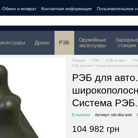
Обмен и возврат
Контактная информация
Пользовательское 
ности
Оружейные
Зарядны
Аксессуары
Дроны
РЭБ
аксессуары
станции
Главная
РЭБ
РЭБ на авто
РЭ
РЭБ для авто. Генератор широкополосны
РЭБ для авто.
широкополос
Система РЭБ.
В наличии
Артикул: reb-dlia-avto
104 982 грн