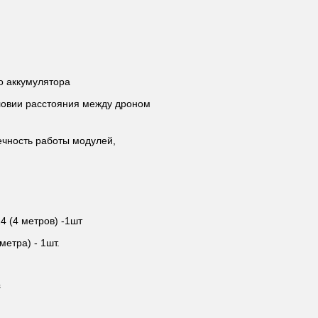
о аккумулятора
ловии расстояния между дроном
ечность работы модулей,
4 (4 метров) -1шт
етра) - 1шт.
з