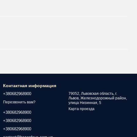
Контактная информация
+380682968900
79052, Львовская область, г.
Львов, Железнодорожный район,
Перезвонить вам?
улица Низинная, 5
Карта проезда
+380682968900
+380682968900
+380682968900