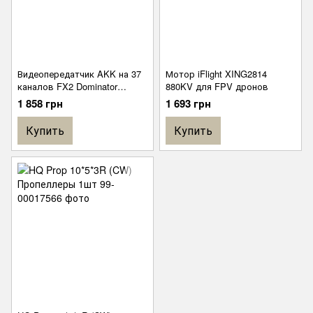
Видеопередатчик AKK на 37
Мотор iFlight XING2814
каналов FX2 Dominator
880KV для FPV дронов
5.8GHz 2000mW
1 858 грн
1 693 грн
Купить
Купить