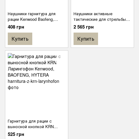
Наушники гарнитура для
Наушники активные
рации Kenwood Baofeng,
тактические для стрельбы
Zastone, Wln, Linton, Wouxun и
EARMOR M31 Foliage Green
408 грн
2 565 грн
др.
Купить
Купить
Гарнитура для рации с
выносной кнопкой KRN
Ларингофон Kenwood,
525 грн
BAOFENG, HYTERA