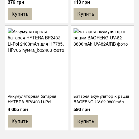
376 грн
113 грн
DP4400 / DP4600 / DP4800 /
R7
Купить
Купить
Аккумуляторная батарея
Батарея акумулятор к рации
HYTERA BP2403 Li-Pol
BAOFENG UV-82 3800mAh
2400mAh для HP785, HP705
4 005 грн
590 грн
Купить
Купить