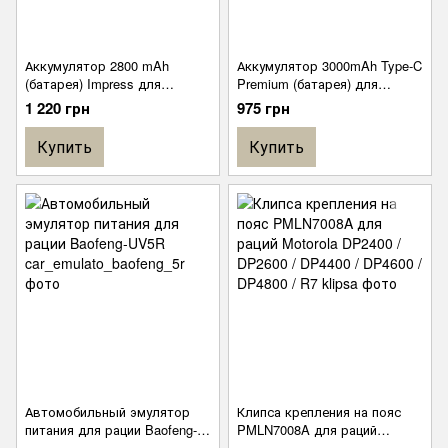
Аккумулятор 2800 mAh
Аккумулятор 3000mAh Type-C
(батарея) Impress для
Premium (батарея) для
радиостанции Motorola R7
радиостанции Motorola
1 220 грн
975 грн
PMNN4809А без type-C
PMNN4409BR, подходит к
Motorola
Купить
Купить
DP2400e/DP2600e/DP4400e/D
P4600e/DP4800e
Автомобильный эмулятор
Клипса крепления на пояс
питания для рации Baofeng-
PMLN7008A для раций
UV5R
Motorola DP2400 / DP2600 /