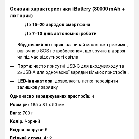
Основні характеристики iBattery (80000 mAh +
ліхтарик)
До
15–20 зарядок смартфона
До
7–10 днів автономної роботи
Вбудований ліхтарик
: зазвичай має кілька режимів,
включно з SOS і стробоскопом, що зручно в дорозі
чи під час відсутності світла
Порти
: часто присутні USB‑C для входу/виходу та
2×USB‑A для одночасної зарядки кількох пристроїв .
LED-індикатори
: дозволяють легко перевірити
залишкову зарядку
Одночасно заряджуваних пристроїв:
4
Розміри:
165 x 81 x 50 мм
Вага:
700 г
Колір:
Чорний
Вхідна напруга:
5
Вхідний струм, А:
2