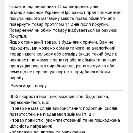
Гарантія від виробника 14 календарних днів.
Згідно з законом України «Про захист прав споживачів»
покупці нашого магазину мають право обміняти або
повернути товар протягом 14 днів після покупки.
Повернення чи обмін товару відбувається за рахунок
Покупця.
Якщо отриманий товар, з будь-яких причин, Вам не
підходить, ми можемо обміняти його на аналогічний
товар іншого кольору або розміру (якщо такий буде в
наявності на момент запиту) або ж обміняти на іншу
продукцію нашого виробництва, рівну за сумою або
суму що не перевищує вартість придбаного Вами
виробу.
Вимоги до товару
Щоб скористатися цією можливістю, будь ласка,
переконайтеся, що:
- товар не має слідів використання: подряпин, сколів,
потертостей, не піддавався змінам і т. д.;
- товар повністю укомплектований та не пошкоджена
цілісність пакування;
- збережені всі ярлики та маркування.