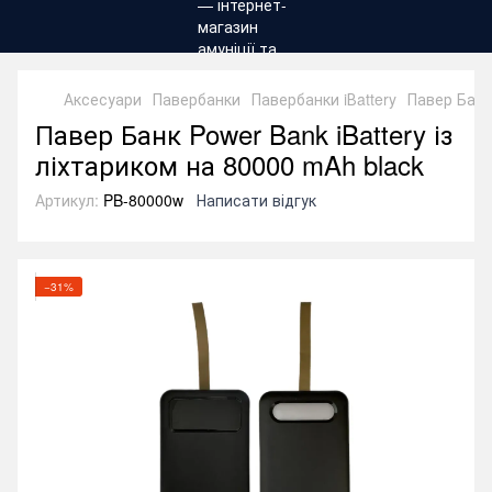
Аксесуари
Павербанки
Павербанки iВattery
Павер Банк 
Павер Банк Power Bank iBattery із
ліхтариком на 80000 mAh black
Артикул:
PB-80000w
Написати відгук
−31%