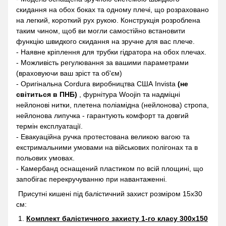
скидання на обох боках та одному плечі, що розраховано
на легкий, короткий рух рукою. Конструкція розроблена
таким чином, щоб ви могли самостійно встановити
функцію швидкого скидання на зручне для вас плече.
- Наявне кріплення для трубки гідратора на обох плечах.
- Можливість регулювання за вашими параметрами
(враховуючи ваш зріст та об'єм)
- Оригінальна Cordura виробництва США Invista
(не
світиться в ПНБ)
, фурнітура Woojin та надміцні
нейлонові нитки, плетена поліамідна (нейлонова) стропа,
нейлонова липучка - гарантують комфорт та довгий
термін експлуатації.
- Евакуаційна ручка протестована великою вагою та
екстримальними умовами на військових полігонах та в
польових умовах.
- Камербанд оснащений пластиком по всій площині, що
запобігає перекручуванню при навантаженні.
Присутні кишені під балістичний захист розміром 15x30
см:
Комплект балістичного захисту 1-го класу 300х150