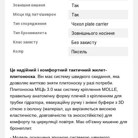
Зовнішня кишеня
Так
Місце під патч/шеврон
Так
Тип спорядження
Чохол plate carrier
Тип бронежилета
Зовнішнього носіння
Клас захиcту
Без захисту
Колір
Піксель
Це надійний і комфортний тактичний жилет-
плитоноска
. Він має систему швидкого скидання, яка
дозволяє миттєво зняти плитоноску у разі потреби.
Плитоноска МІЦЬ 3.0 має систему кріплення MOLLE,
правильну анатомічну форму плечей з кріпленням для
трубки гідратора, евакуаційну ручку і знімні буфери з 3D
сіткою з ізолону (матеріал, що вирізняється високою
еластичністю, довговічністю та зносостійкістю) для
комфорту та циркуляції повітря. Має об'ємну кишеню для
бронеплит.
- Модель оснащена зручною системою швидкого