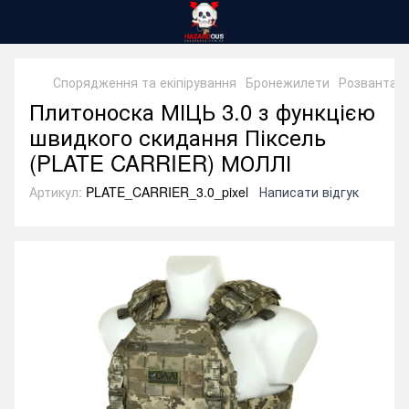
Спорядження та екіпірування
Бронежилети
Розвантаж
Плитоноска МІЦЬ 3.0 з функцією
швидкого скидання Піксель
(PLATE CARRIER) МОЛЛІ
Артикул:
PLATE_CARRIER_3.0_pixel
Написати відгук