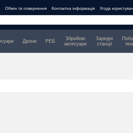
а
Обмін та повернення
Контактна інформація
Угода користува
ті
Збройові
Зарядні
Побу
есуари
Дрони
РЕБ
аксесуари
станції
тех