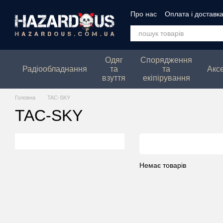
Перейти до основного контенту
Про нас
Оплата і доставк
Політика конфеденційнос
Одяг
Спорядження
Радіообладнання
та
та
Акс
взуття
екіпірування
Головна
TAC-SKY
TAC-SKY
Немає товарів