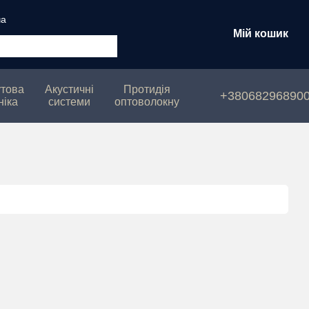
ча
Мій кошик
това
Акустичні
Протидія
+38068296890
ніка
системи
оптоволокну