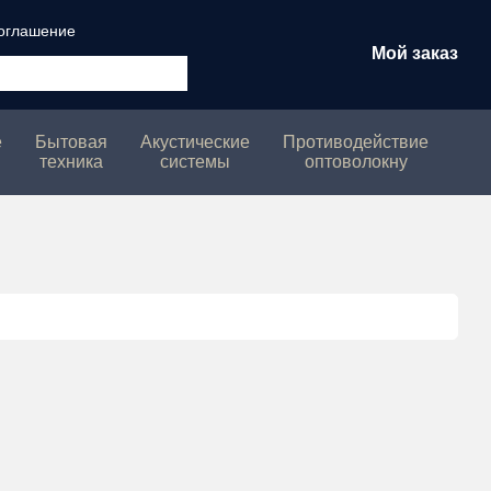
соглашение
Мой заказ
е
Бытовая
Акустические
Противодействие
техника
системы
оптоволокну