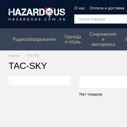
Перейти к основному контенту
О нас
Оплата и доставка
Политика конфеденциаль
Снаряжение
Одежда
Радиооборудование
и
и обувь
экипировка
Главная
TAC-SKY
TAC-SKY
Нет товаров