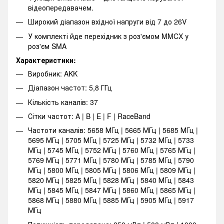
відеопередавачем.
Широкий діапазон вхідної напруги від 7 до 26V
У комплекті йде перехідник з роз'ємом MMCX у
роз'єм SMA
Характеристики:
Виробник: AKK
Діапазон частот: 5,8 ГГц
Кількість каналів: 37
Сітки частот: A | B | E | F | RaceBand
Частоти каналів: 5658 МГц | 5665 МГц | 5685 МГц |
5695 МГц | 5705 МГц | 5725 МГц | 5732 МГц | 5733
МГц | 5745 МГц | 5752 МГц | 5760 МГц | 5765 МГц |
5769 МГц | 5771 МГц | 5780 МГц | 5785 МГц | 5790
МГц | 5800 МГц | 5805 МГц | 5806 МГц | 5809 МГц |
5820 МГц | 5825 МГц | 5828 МГц | 5840 МГц | 5843
МГц | 5845 МГц | 5847 МГц | 5860 МГц | 5865 МГц |
5868 МГц | 5880 МГц | 5885 МГц | 5905 МГц | 5917
МГц