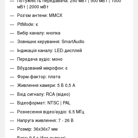
Потужність передавача: 250 мВт | 500 мВт | 1000
мВт | 2000 мВт
Роз'єм антени: MMCX
PitMode: є
Вибір каналу: кнопка
Зовнішнє керування: SmartAudio
Індикація каналу: LED-дисплей
Передача аудіо: моно
Вбудований мікрофон: є
Форм-фактор: плата
Живлення камери: 5 В 0,5 А
Вхід сигналу: RCA (відео)
Відеоформат: NTSC | PAL
Рознесення відео/аудіо: 6.5 МГц
Напруга живлення: 7 - 26 В
Розмір: 36x36x7 мм
Вага: 9,6 г (без антени)