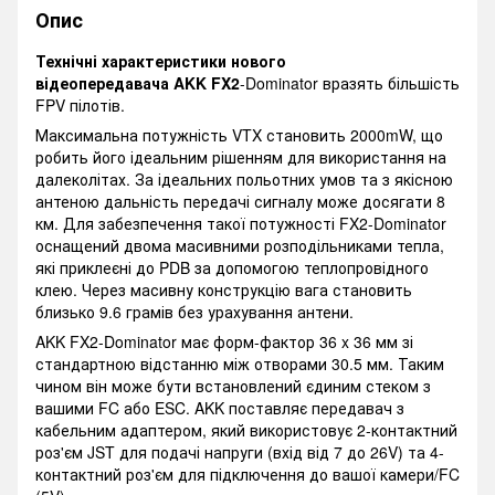
Опис
Технічні характеристики нового
відеопередавача AKK FX2
-Dominator вразять більшість
FPV пілотів.
Максимальна потужність VTX становить 2000mW, що
робить його ідеальним рішенням для використання на
далеколітах. За ідеальних польотних умов та з якісною
антеною дальність передачі сигналу може досягати 8
км. Для забезпечення такої потужності FX2-Dominator
оснащений двома масивними розподільниками тепла,
які приклеєні до PDB за допомогою теплопровідного
клею. Через масивну конструкцію вага становить
близько 9.6 грамів без урахування антени.
AKK FX2-Dominator має форм-фактор 36 x 36 мм зі
стандартною відстанню між отворами 30.5 мм. Таким
чином він може бути встановлений єдиним стеком з
вашими FC або ESC. AKK поставляє передавач з
кабельним адаптером, який використовує 2-контактний
роз'єм JST для подачі напруги (вхід від 7 до 26V) та 4-
контактний роз'єм для підключення до вашої камери/FC