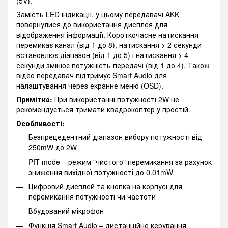
(5V).
Замість LED індикації, у цьому передавачі AKK
повернулися до використання дисплея для
відображення інформації. Короткочасне натискання
перемикає канал (від 1 до 8), натискання > 2 секунди
встановлює діапазон (від 1 до 5) і натискання > 4
секунди змінює потужність передачі (від 1 до 4). Також
відео передавач підтримує Smart Audio для
налаштування через екранне меню (OSD).
Примітка:
При використанні потужності 2W не
рекомендується тримати квадрокоптер у простій.
Особливості:
Безпрецедентний діапазон вибору потужності від
250mW до 2W
PIT-mode – режим "чистого" перемикання за рахунок
зниження вихідної потужності до 0.01mW
Цифровий дисплей та кнопка на корпусі для
перемикання потужності чи частоти
Вбудований мікрофон
Функція Smart Audio – дистанційне керування