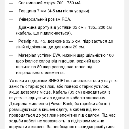
Споживаний струм 700...750 мА.
Товщина 7 мм (4-5 мм після усадки).
Універсальний розʼєм RCA.
Довжина дроту від устілки 35 см + 135...200 см
(кабель, що підключається).
Розмір 48...45, довжина 32,5 см, підрізається до
ліній підрізання, до довжини 29 см.
Матеріал устілки EVA, нижній шар щільністю 100
шор ізолює холод від підошви, верхній шар
щільністю 80 шор розподіляє тепло від
нагрівального елемента.
Устілки з підігрівом SNEGIRI встановлюються у взуття
замість старих устілок, або поверх старих устілок,
якщо дозволяє місце. Кабель (35 см) виводиться із
взуття і зʼєднується з одним із кабелів живлення.
Джерела живлення (Power Bank, батарейки або ін.)
розміщуються в кишені одягу, а кабелі від них
проводяться до устілок непомітно під одягом. Під час
ходьби кабелі не заважають, а підігрівом можна
керувати з кишені. За необхідності швидко розбутися