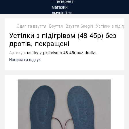
Одяг та взуття
Взуття
Взуття Snegiri
Устілки з підігрі
Устілки з підігрівом (48-45р) без
дротів, покращені
Артикул:
ustilky-z-pidihrivom-48-45r-bez-drotiv+
Написати відгук