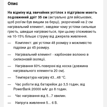
Опис
На відміну від звичайних устілок з підігрівом мають
подовжений дріт 35 см
(актуально для військових,
щоб розʼєм був вищим за берці), укорочений на 2 см
нагрівальний елемент, завдяки чому устілки сильніше
гріють, швидше нагріваються, при цьому споживають
на 10-15% більше струму від джерела живлення.
Комплект: дві устілки 48 розміру з можливістю
підрізки до 45 розміру.
Нагрівальний елемент - карбонове волокно в
силіконовій ізоляції.
Нагрівання 60% поверхні від носка (довжина
нагрівального елемента 20 см).
Температура нагріву 43...48 °С.
Час роботи від батарейок до 3,5 годин, від
PowerBank 20000 мАг до 8 годин.
Час нагрівання від 5...7 хвилин.
Напруга живлення 5... 6 В.