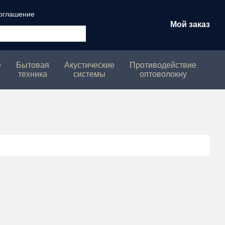
соглашение
Мой заказ
е
Бытовая
Акустические
Противодействие
техника
системы
оптоволокну