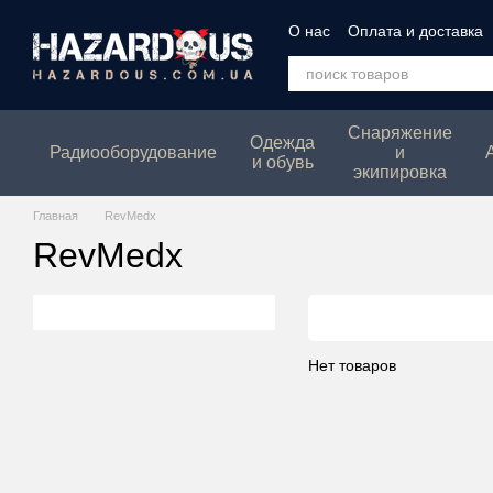
Перейти к основному контенту
О нас
Оплата и доставка
Политика конфеденциаль
Снаряжение
Одежда
Радиооборудование
и
и обувь
экипировка
Главная
RevMedx
RevMedx
Нет товаров