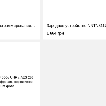
Кабель USB для программирования автомобильных раций Motorola DM4600 DM3600 ЮСБ кабель для автораций Motorola
1 664 грн