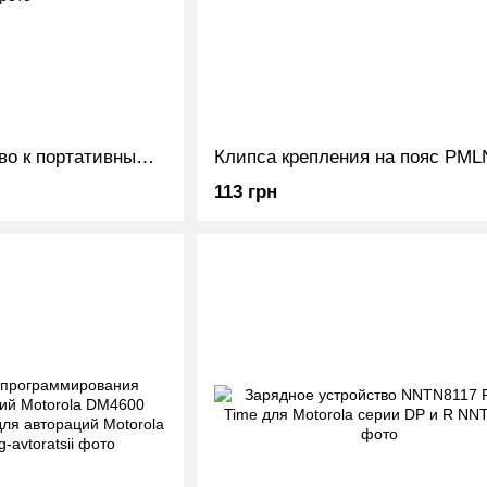
Зарядное устройство к портативным радиостанциям Motorola DP2400 / DP2600 / DP4400 / DP4600 / DP4800 / R7 / R7A
113 грн