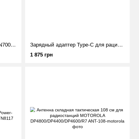
Клипса крепления на пояс PMLN7008A для раций Motorola DP2400 / DP2600 / DP4400 / DP4600 / DP4800 / R7
Зарядный адаптер Type-C для рации Motorola DP и R 5 ШТУК
1 875 грн