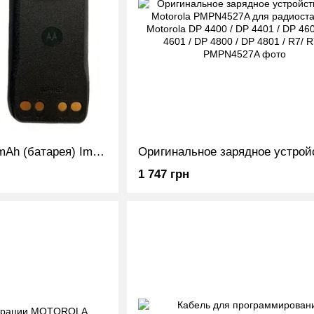
Аккумулятор 2800 mAh (батарея) Impress для радиостанции Motorola R7 PMNN4809А без type-C
1 747 грн