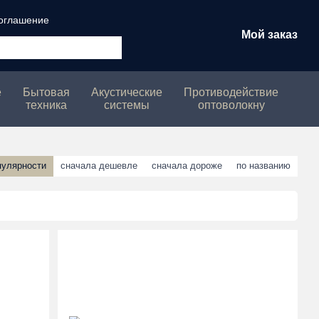
соглашение
Мой заказ
е
Бытовая
Акустические
Противодействие
техника
системы
оптоволокну
пулярности
сначала дешевле
сначала дороже
по названию