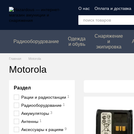
Перейти к основному контенту
О нас
Оплата и доставка
Политика конфеденциаль
Снаряжение
Одежда
Радиооборудование
и
и обувь
экипировка
Главная
Motorola
Motorola
Раздел
1
Рации и радиостанции
1
Радиооборудование
3
Аккумуляторы
1
Антенны
9
Аксессуары к рациям