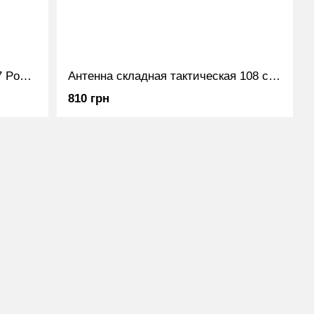
Зарядное устройство NNTN8117 Power-Time для Motorolа серии DP и R
Антенна складная тактическая 108 см для радиостанций MOTOROLA DP4800/DP4400/DP4600/R7
810 грн