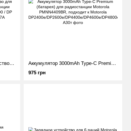
Оригинальное зарядное устройство для Motorola PMPN4527A для радиостанции Motorola DP 4400 / DP 4401 / DP 4600 / DP 4601 / DP 4800 / DP 4801 / R7/ R7A
Аккумулятор 3000mAh Type-C Premium (батарея) для радиостанции Motorola PMNN4409BR, подходит к Motorola DP2400e/DP2600e/DP4400e/DP4600e/DP4800e
975 грн