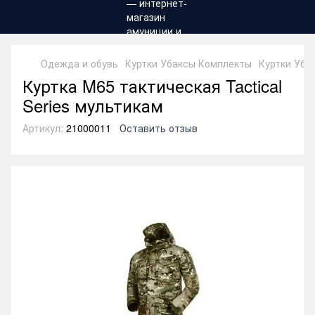
Одежда и обувь
Куртки Убаксы Комплекты
Куртки Убак
Куртка M65 тактическая Tactical
Series мультикам
Артикул:
21000011
Оставить отзыв