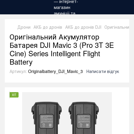
Дрони
АКБ до дронів
АКБ до дронів DJI
Оригінальний А
Оригінальний Акумулятор
Батарея DJI Mavic 3 (Pro 3T 3E
Cine) Series Intelligent Flight
Battery
Артикул:
Originalbattery_DJI_Mavic_3
Написати відгук
ХІТ