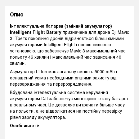
Опис
Інтелектуальна батарея (змінний акумулятор)
Intelligent Flight Battery
призначена для дрона Dji Mavic
3. Третє покоління дронів відрізняється більш ємними
акумуляторами Intelligent Flight і новою силовою
установкою, що забезпечує Mavic 3 максимальний час
польоту 46 хвилин і максимальний час зависання 40
хвилин.
Акумулятор Li-Ion має загальну ємність 5000 mAh і
оснащений усіма необхідними опціями захисту від
перезаряджання та перерозрядження.
Вбудована інтелектуальна система керування
акумулятором DJI забезпечує моніторинг стану батареї
в реальному часі. Це дозволяє витрачати більше часу
на польоти, а не відволікатися на постійну перевірку
рівня заряду акумулятора.
Особливості: