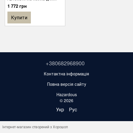
котів та собак
1 772 грн
Купити
+380682968900
Контактна інформація
Повна версія сайту
Hazardous
© 2026
Укр
Рус
Інтернет-магазин створений з Хорошоп