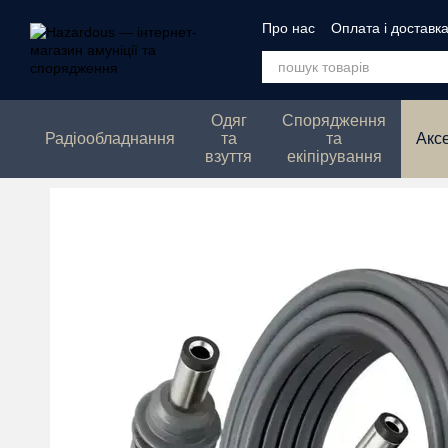
Перейти до основного контенту
Про нас
Оплата і доставк
Політика конфеденційнос
Одяг
Спорядження
Радіообладнання
та
та
Акс
взуття
екіпірування