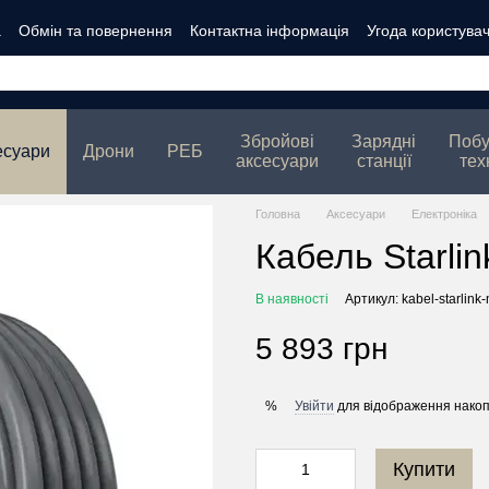
а
Обмін та повернення
Контактна інформація
Угода користува
ті
Збройові
Зарядні
Побу
есуари
Дрони
РЕБ
аксесуари
станції
тех
Головна
Аксесуари
Електроніка
Кабель Starlin
В наявності
Артикул: kabel-starlink-
5 893 грн
Увійти
для відображення накоп
%
Купити