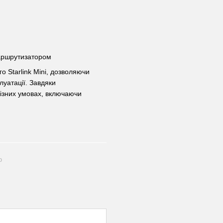
аршрутизатором
о Starlink Mini, дозволяючи
луатації. Завдяки
різних умовах, включаючи
ю