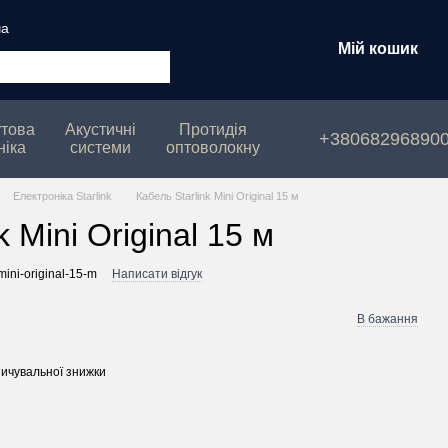
ча
Мій кошик
това
Акустичні
Протидія
+38068296890
ніка
системи
оптоволокну
Електроніка Starlink
Кабель Starlink Mini Original 15 м
k Mini Original 15 м
mini-original-15-m
Написати відгук
В бажання
ичувальної знижки