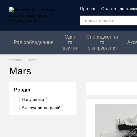
Перейти до основного контенту
Про нас
Оплата і доставк
Політика конфеденційнос
Одяг
Спорядження
Радіообладнання
та
та
Акс
взуття
екіпірування
Головна
Mars
Mars
Розділ
1
Навушники
1
Аксесуари до рацій