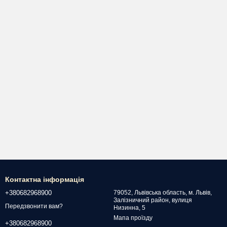
Контактна інформація
+380682968900
79052, Львівська область, м. Львів,
Залізничний район, вулиця
Передзвонити вам?
Низинна, 5
Мапа проїзду
+380682968900