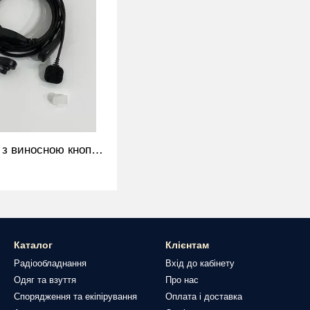
Гарнітура для рації з виносною кнопкою KRN Ларингофон Kenwood, BAOFENG, HYTERA
Каталог
Клієнтам
Радіообладнання
Вхід до кабінету
Одяг та взуття
Про нас
Спорядження та екіпірування
Оплата і доставка