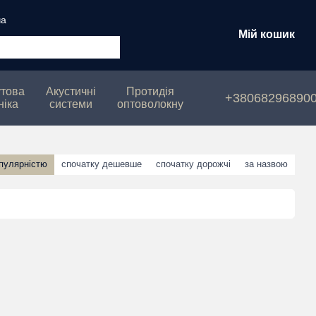
ча
Мій кошик
това
Акустичні
Протидія
+38068296890
ніка
системи
оптоволокну
опулярністю
спочатку дешевше
спочатку дорожчі
за назвою