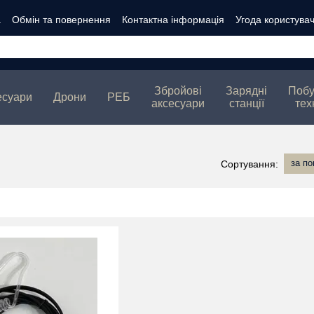
а
Обмін та повернення
Контактна інформація
Угода користува
ті
Збройові
Зарядні
Побу
есуари
Дрони
РЕБ
аксесуари
станції
тех
за п
Сортування: