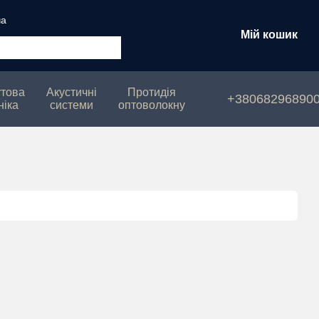
ча
Мій кошик
това
Акустичні
Протидія
+38068296890
ніка
системи
оптоволокну