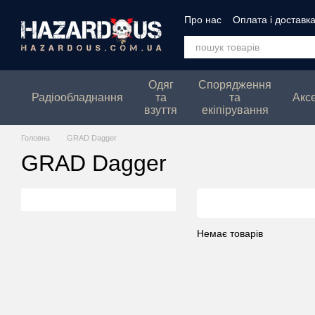
Перейти до основного контенту
Про нас
Оплата і доставк
Політика конфеденційнос
Одяг
Спорядження
Радіообладнання
та
та
Акс
взуття
екіпірування
Головна
GRAD Dagger
GRAD Dagger
Немає товарів