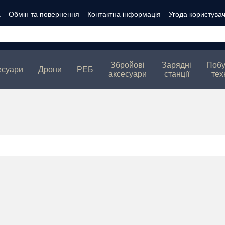
а
Обмін та повернення
Контактна інформація
Угода користува
ті
Збройові
Зарядні
Побу
есуари
Дрони
РЕБ
аксесуари
станції
тех