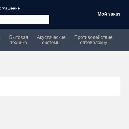
соглашение
Мой заказ
е
Бытовая
Акустические
Противодействие
техника
системы
оптоволокну