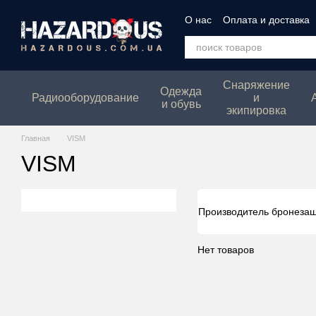
Перейти к основному контенту
О нас
Оплата и доставка
Политика конфеденциаль
Снаряжение
Одежда
Радиооборудование
и
и обувь
экипировка
Главная
VISM
VISM
Производитель бронеза
Нет товаров