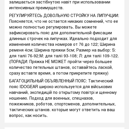
залишається застібнутою навіт при использовании
интенсивных преимуществ.
РЕГУЛИРУЙТЕСЬ ДОВОЛЬНУЮ СТРОЙКУ НА ЛИПУЧЦИИ:
Поясняется, что не остается никаких сомнений, что ее
можно полностью регулировать. Вы можете
зафиксировать пояс для дополнительной фиксации
длинных строчек на липучках. Идеально подходит для
изменения количества номеров от 76 до 122; Ширина
ременя 4см; Ширина пряжки 5см; Размер на выбор: S:
для талії 76-92;M: для талії 93-108; Л: для талії 109-122.
(ПОРАДИ: Пряжка НЕ ​​МОЖЕТ пройти через большее
количество петельных штанов, оставайтесь лаской,
сразу вставте время, а потом прикрепите пряжку)
БАГАТОЦИЛЬНЫЙ ОБЪЯВЛЕННЫЙ ПОЯС: Тактический
пояс IDOGEAR широко используется для військових
навчаний, экспедицій по открытому повітрі и щенному
ношению. Подход для военных, спецназов,
пожежников, роботов, спортсменов, дополнительных,
тактических штанов. которые могут ответить на ваш
вопрос, как носить.