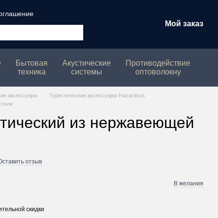
соглашение
Мой заказ
е
Бытовая
Акустические
Противодействие
техника
системы
оптоволокну
кие аксессуары
Туристические аксессуары Hazardous
стали
ктический из нержавеющей
Оставить отзыв
В желания
тельной скидки