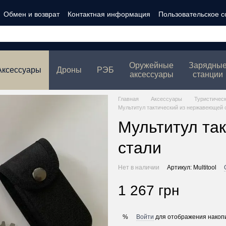
Обмен и возврат
Контактная информация
Пользовательское 
ности
Оружейные
Зарядны
Аксессуары
Дроны
РЭБ
аксессуары
станции
Главная
Аксессуары
Туристичес
Мультитул тактический из нержавеющей 
Мультитул та
стали
Нет в наличии
Артикул: Multitool
1 267 грн
Войти
для отображения накопи
%