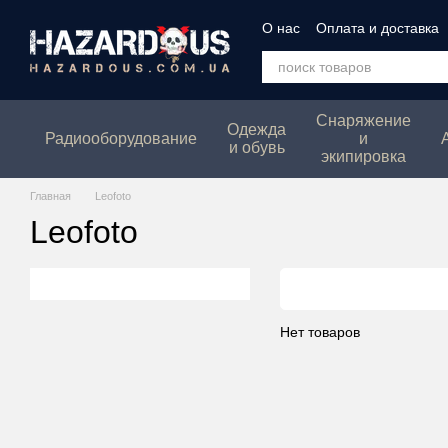
Перейти к основному контенту
О нас
Оплата и доставка
Политика конфеденциаль
Снаряжение
Одежда
Радиооборудование
и
и обувь
экипировка
Главная
Leofoto
Leofoto
Нет товаров