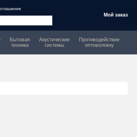
соглашение
Мой заказ
е
Бытовая
Акустические
Противодействие
техника
системы
оптоволокну