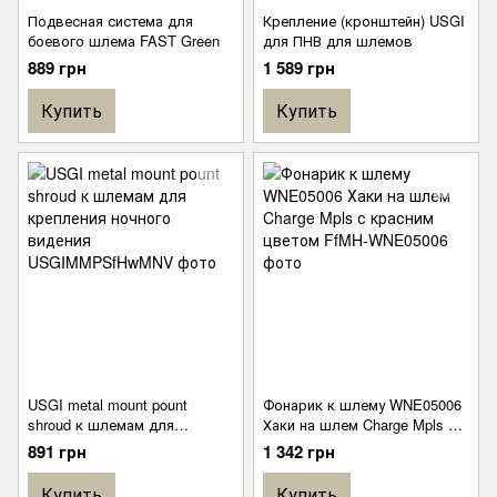
Подвесная система для
Крепление (кронштейн) USGI
боевого шлема FAST Green
для ПНВ для шлемов
889 грн
1 589 грн
Купить
Купить
USGI metal mount pount
Фонарик к шлему WNE05006
shroud к шлемам для
Хаки на шлем Charge Mpls с
крепления ночного видения
красним цветом
891 грн
1 342 грн
Купить
Купить