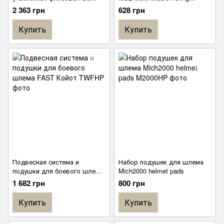
(мультикам), S
System Black
2 363 грн
628 грн
Купить
Купить
Подвесная система и
Набор подушек для шлема
подушки для боевого шлема
Mich2000 helmet pads
FAST Койот
1 682 грн
800 грн
Купить
Купить