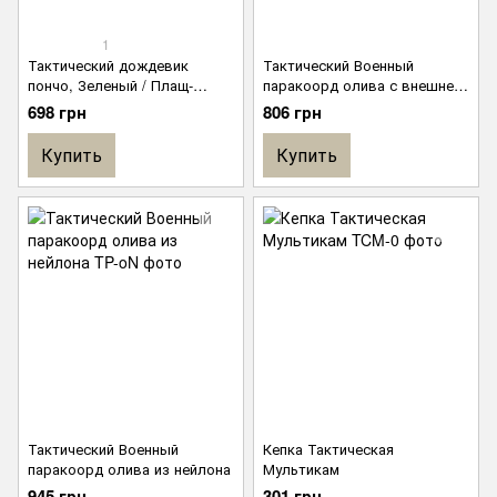
1
Тактический дождевик
Тактический Военный
пончо, Зеленый / Плащ-
паракоорд олива с внешней
палатка водонепроницаемый
оболочкой из полиэстера и
698 грн
806 грн
/ Накидка-плащ от дождя
внутренняя из нейлона
Купить
Купить
Тактический Военный
Кепка Тактическая
паракоорд олива из нейлона
Мультикам
945 грн
301 грн