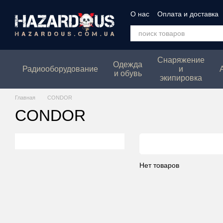
Перейти к основному контенту
О нас
Оплата и доставка
Политика конфеденциаль
Снаряжение
Одежда
Радиооборудование
и
и обувь
экипировка
Главная
CONDOR
CONDOR
Нет товаров