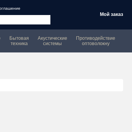
соглашение
Мой заказ
е
Бытовая
Акустические
Противодействие
техника
системы
оптоволокну