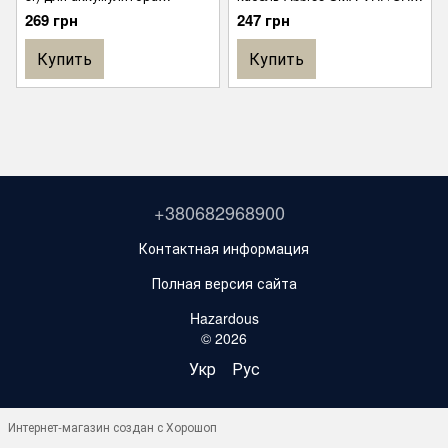
3800mah
144/430 МГц 60см для рації
269 грн
247 грн
Baofeng
Купить
Купить
+380682968900
Контактная информация
Полная версия сайта
Hazardous
© 2026
Укр
Рус
Интернет-магазин создан с Хорошоп