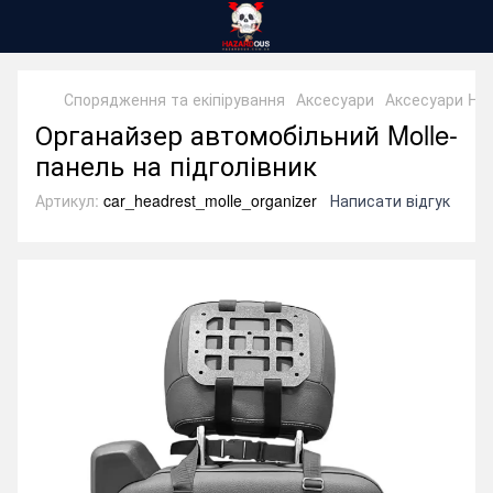
Спорядження та екіпірування
Аксесуари
Аксесуари Ha
Органайзер автомобільний Molle-
панель на підголівник
Артикул:
car_headrest_molle_organizer
Написати відгук