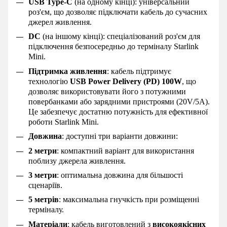
USB Type-C
(на одному кінці): універсальний
роз'єм, що дозволяє підключати кабель до сучасних
джерел живлення.
DC
(на іншому кінці): спеціалізований роз'єм для
підключення безпосередньо до терміналу Starlink
Mini.
Підтримка живлення
: кабель підтримує
технологію
USB Power Delivery (PD) 100W
, що
дозволяє використовувати його з потужними
повербанками або зарядними пристроями (20V/5A).
Це забезпечує достатню потужність для ефективної
роботи Starlink Mini.
Довжина
: доступні три варіанти довжини:
2 метри
: компактний варіант для використання
поблизу джерела живлення.
3 метри
: оптимальна довжина для більшості
сценаріїв.
5 метрів
: максимальна гнучкість при розміщенні
терміналу.
Матеріали
: кабель виготовлений з
високоякісних