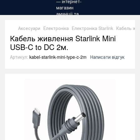
Аксесуари
Електроніка
Електроніка Starlink
Кабель жив
Кабель живлення Starlink Mini
USB-C to DC 2м.
Артикул:
kabel-starlink-mini-type-c-2m
Написати відгук