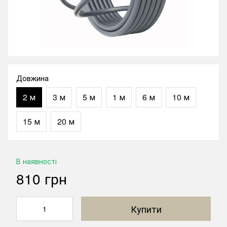
Довжина
2 м
3 м
5 м
1 м
6 м
10 м
15 м
20 м
В наявності
810 грн
Купити