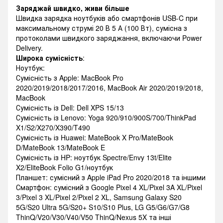
Заряджай швидко, живи більше
Швидка зарядка ноутбуків або смартфонів USB-C при
максимальному струмі 20 В 5 А (100 Вт), сумісна з
протоколами швидкого заряджання, включаючи Power
Delivery.
Широка сумісність
:
Ноутбук:
Сумісність з Apple: MacBook Pro
2020/2019/2018/2017/2016, MacBook Air 2020/2019/2018,
MacBook
Сумісність із Dell: Dell XPS 15/13
Сумісність із Lenovo: Yoga 920/910/900S/700/ThinkPad
X1/S2/X270/X390/T490
Сумісність із Huawei: MateBook X Pro/MateBook
D/MateBook 13/MateBook E
Сумісність із HP: ноутбук Spectre/Envy 13t/Elite
X2/EliteBook Folio G1/ноутбук
Планшет: сумісний з Apple iPad Pro 2020/2018 та іншими
Смартфон: сумісний з Google Pixel 4 XL/Pixel 3A XL/Pixel
3/Pixel 3 XL/Pixel 2/Pixel 2 XL, Samsung Galaxy S20
5G/S20 Ultra 5G/S20+ S10/S10 Plus, LG G5/G6/G7/G8
ThinQ/V20/V30/V40/V50 ThinQ/Nexus 5X та інші