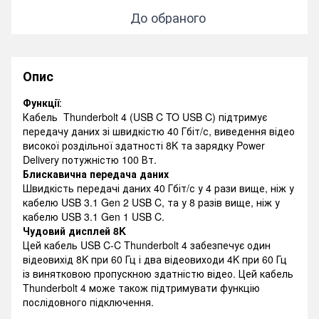
До обраного
Опис
Функції
:
Кабель Thunderbolt 4 (USB C TO USB C) підтримує
передачу даних зі швидкістю 40 Гбіт/с, виведення відео
високої роздільної здатності 8K та зарядку Power
Delivery потужністю 100 Вт.
Блискавична передача даних
Швидкість передачі даних 40 Гбіт/с у 4 рази вище, ніж у
кабелю USB 3.1 Gen 2 USB C, та у 8 разів вище, ніж у
кабелю USB 3.1 Gen 1 USB C.
Чудовий дисплей 8K
Цей кабель USB C-C Thunderbolt 4 забезпечує один
відеовихід 8K при 60 Гц і два відеовиходи 4K при 60 Гц
із винятковою пропускною здатністю відео. Цей кабель
Thunderbolt 4 може також підтримувати функцію
послідовного підключення.