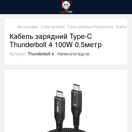
Аксесуари
Електроніка
Електроніка Hazardous
Кабель 
Кабель зарядний Type-C
Thunderbolt 4 100W 0.5метр
Артикул:
Thunderbolt 4
Написати відгук